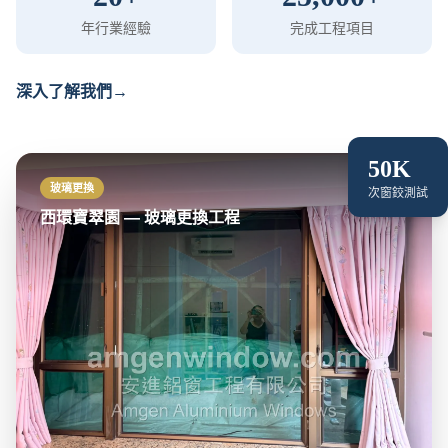
年行業經驗
完成工程項目
深入了解我們
→
50K
西環寶翠園 — 玻璃更換工程
—
玻璃更換
玻璃更換
次窗鉸測試
西環寶翠園 — 玻璃更換工程