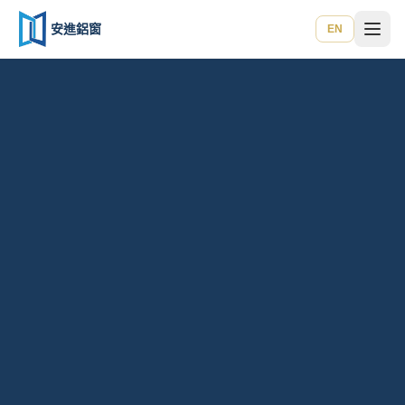
安進鋁窗
EN