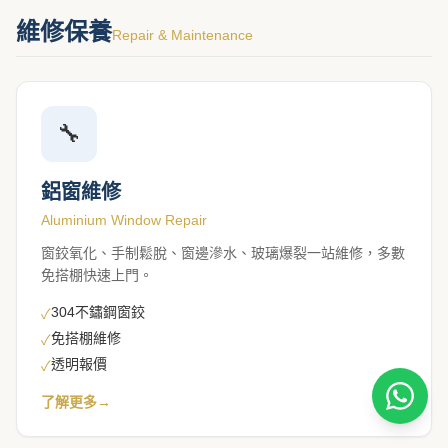
維修保養
Repair & Maintenance
🔧
鋁窗維修
Aluminium Window Repair
窗鉸氧化、手制鬆脫、窗邊滲水、玻璃爆裂一站維修，多數
免搭棚快速上門。
304不鏽鋼窗鉸
✓
免搭棚維修
✓
透明報價
✓
了解更多
→